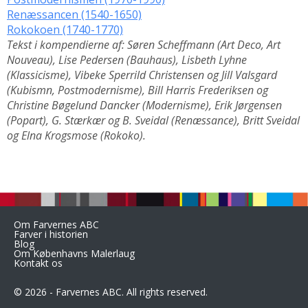
Renæssancen (1540-1650)
Rokokoen (1740-1770)
Tekst i kompendierne af: Søren Scheffmann (Art Deco, Art
Nouveau), Lise Pedersen (Bauhaus), Lisbeth Lyhne
(Klassicisme), Vibeke Sperrild Christensen og Jill Valsgard
(Kubismn, Postmodernisme), Bill Harris Frederiksen og
Christine Bøgelund Dancker (Modernisme), Erik Jørgensen
(Popart), G. Stærkær og B. Sveidal (Renæssance), Britt Sveidal
og Elna Krogsmose (Rokoko).
Om Farvernes ABC
Farver i historien
Blog
Om Københavns Malerlaug
Kontakt os
© 2026 - Farvernes ABC. All rights reserved.